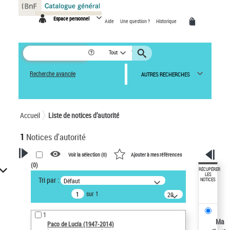
Panneau de gestion des cookies
Espace personnel
Aide
Une question ?
Historique
Tout
Recherche avancée
AUTRES RECHERCHES
Accueil
Liste de notices d’autorité
1
Notices d'autorité
Voir la sélection (
0
)
Ajouter à mes références
(
0
)
VOTRE RECHERCHE
RÉCUPÉRER
LES
Tri par :
Défaut
NOTICES
Recherche avancée dans les
sur 1
notices d’autorité
20
résultats/page
Œuvres liées à l'auteur :
1
Paco de Lucía (1947-2014)
Ma
Paco de Lucía (1947-2014)