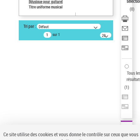
sélectio
[Musique pour guitare]
Auteur d’œuvre
Titre uniforme musical
(
0
)
Paco de Lucía (1947-2014)
Sauvegarder votre recherche
Tri par :
Défaut
AFFINER
sur 1
20
résultats/page
Type de notice d'autorité
Œuvre
(1)
Titre uniforme musical
(1)
Statut de la notice d’autorité
Tous le
résultat
Pays
(
1
)
Auteur d’œuvre
Ce site utilise des cookies et vous donne le contrôle sur ceux que vous