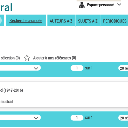
Espace personnel
Recherche avancée
AUTEURS A-Z
SUJETS A-Z
PÉRIODIQUES
(
0
)
 sélection (
0
)
Ajouter à mes références
sur 1
20 r
od (1947-2016)
e musical
sur 1
20 r