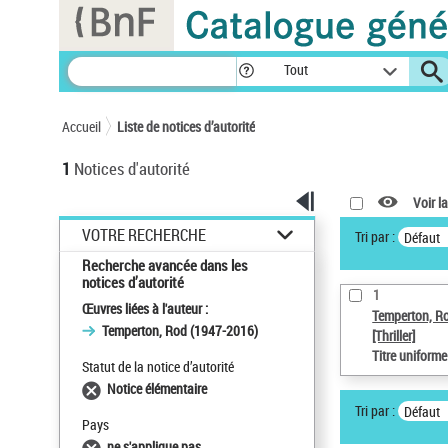
Panneau de gestion des cookies
Tout
Accueil
Liste de notices d’autorité
1
Notices d'autorité
Voir la
VOTRE RECHERCHE
Tri par :
Défaut
Recherche avancée dans les
notices d’autorité
1
Œuvres liées à l'auteur :
Temperton, R
Temperton, Rod (1947-2016)
[Thriller]
Titre uniform
Statut de la notice d’autorité
Notice élémentaire
Tri par :
Défaut
Pays
ne s'applique pas