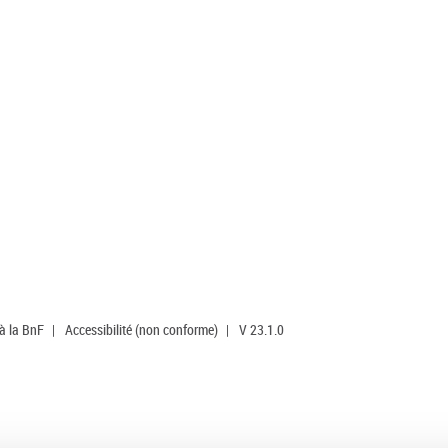
 à la BnF
|
Accessibilité (non conforme)
|
V 23.1.0