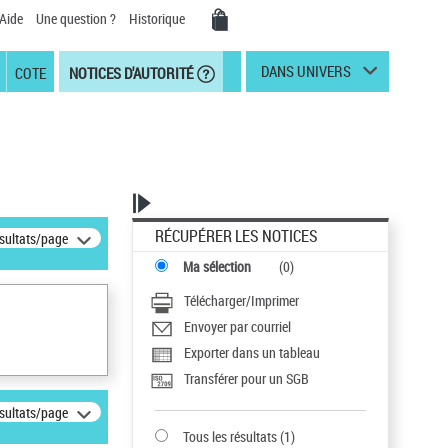
Aide
Une question ?
Historique
DANS UNIVERS
COTE
NOTICES D'AUTORITÉ
RÉCUPÉRER LES NOTICES
ésultats/page
Ma sélection
(
0
)
Télécharger/Imprimer
Envoyer par courriel
Exporter dans un tableau
Transférer pour un SGB
ésultats/page
Tous les résultats
(
1
)