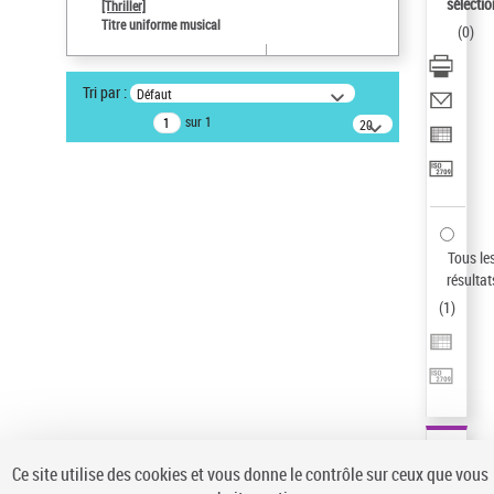
sélectio
[Thriller]
Auteur d’œuvre
Titre uniforme musical
(
0
)
Temperton, Rod (1947-2016)
Statut de la notice d’autorité
Tri par :
Défaut
Notice élémentaire
sur 1
20
résultats/page
Type de notice d'autorité
Titre uniforme musical
Sauvegarder votre recherche
AFFINER
Tous le
Type de notice d'autorité
résultat
(
1
)
Œuvre
(1)
Titre uniforme musical
(1)
Statut de la notice d’autorité
Pays
Auteur d’œuvre
Ce site utilise des cookies et vous donne le contrôle sur ceux que vous