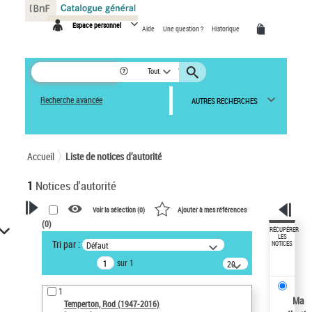
Panneau de gestion des cookies
Espace personnel
Aide
Une question ?
Historique
Tout
Recherche avancée
AUTRES RECHERCHES
Accueil
Liste de notices d’autorité
1
Notices d'autorité
Voir la sélection (
0
)
Ajouter à mes références
(
0
)
VOTRE RECHERCHE
RÉCUPÉRER
LES
Tri par :
Défaut
NOTICES
Recherche avancée dans les
sur 1
notices d’autorité
20
résultats/page
Œuvres liées à l'auteur :
1
Temperton, Rod (1947-2016)
Ma
Temperton, Rod (1947-2016)