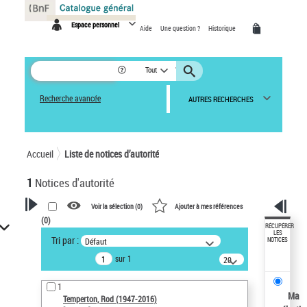
Panneau de gestion des cookies
Espace personnel
Aide
Une question ?
Historique
Tout
Recherche avancée
AUTRES RECHERCHES
Accueil
Liste de notices d’autorité
1
Notices d'autorité
Voir la sélection (
0
)
Ajouter à mes références
(
0
)
VOTRE RECHERCHE
RÉCUPÉRER
LES
Tri par :
Défaut
NOTICES
Recherche avancée dans les
sur 1
notices d’autorité
20
résultats/page
Œuvres liées à l'auteur :
1
Temperton, Rod (1947-2016)
Ma
Temperton, Rod (1947-2016)