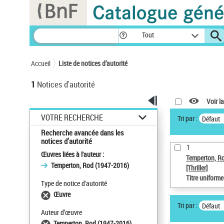
Panneau de gestion des cookies
Tout
Accueil
Liste de notices d’autorité
1
Notices d'autorité
Voir la
VOTRE RECHERCHE
Tri par :
Défaut
Recherche avancée dans les
notices d’autorité
1
Œuvres liées à l'auteur :
Temperton, R
Temperton, Rod (1947-2016)
[Thriller]
Titre uniform
Type de notice d'autorité
Œuvre
Tri par :
Défaut
Auteur d’œuvre
Temperton, Rod (1947-2016)