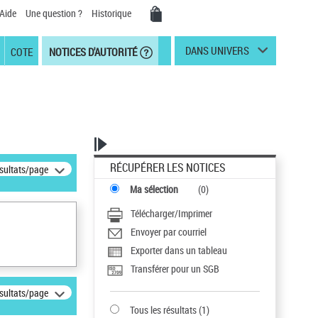
Aide
Une question ?
Historique
DANS UNIVERS
COTE
NOTICES D'AUTORITÉ
RÉCUPÉRER LES NOTICES
ésultats/page
Ma sélection
(
0
)
Télécharger/Imprimer
Envoyer par courriel
Exporter dans un tableau
Transférer pour un SGB
ésultats/page
Tous les résultats
(
1
)