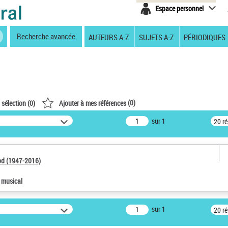
Espace personnel
Recherche avancée
AUTEURS A-Z
SUJETS A-Z
PÉRIODIQUES
(
0
)
 sélection (
0
)
Ajouter à mes références
sur 1
20 r
od (1947-2016)
e musical
sur 1
20 r