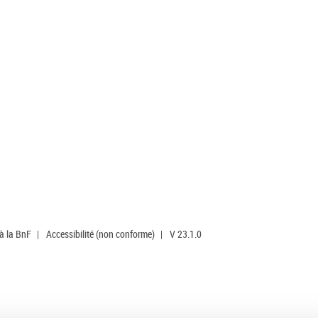
 à la BnF
|
Accessibilité (non conforme)
|
V 23.1.0