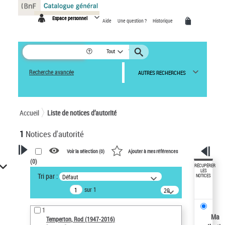
Panneau de gestion des cookies
Espace personnel
Aide
Une question ?
Historique
Tout
Recherche avancée
AUTRES RECHERCHES
Accueil
Liste de notices d’autorité
1
Notices d'autorité
Voir la sélection (
0
)
Ajouter à mes références
(
0
)
VOTRE RECHERCHE
RÉCUPÉRER
LES
Tri par :
Défaut
NOTICES
Recherche avancée dans les
sur 1
notices d’autorité
20
résultats/page
Œuvres liées à l'auteur :
1
Temperton, Rod (1947-2016)
Ma
Temperton, Rod (1947-2016)