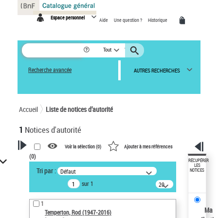
Panneau de gestion des cookies
Espace personnel
Aide
Une question ?
Historique
Tout
Recherche avancée
AUTRES RECHERCHES
Accueil
Liste de notices d’autorité
1
Notices d'autorité
Voir la sélection (
0
)
Ajouter à mes références
(
0
)
VOTRE RECHERCHE
RÉCUPÉRER
LES
Tri par :
Défaut
NOTICES
Recherche avancée dans les
sur 1
notices d’autorité
20
résultats/page
Œuvres liées à l'auteur :
1
Temperton, Rod (1947-2016)
Ma
Temperton, Rod (1947-2016)