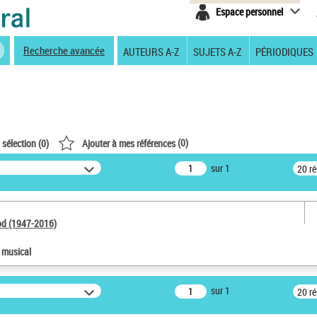
Espace personnel
Recherche avancée
AUTEURS A-Z
SUJETS A-Z
PÉRIODIQUES
(
0
)
 sélection (
0
)
Ajouter à mes références
sur 1
20 r
od (1947-2016)
e musical
sur 1
20 r