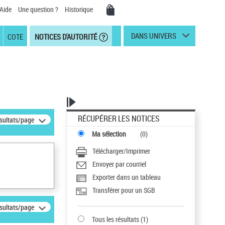
Aide
Une question ?
Historique
DANS UNIVERS
COTE
NOTICES D'AUTORITÉ
RÉCUPÉRER LES NOTICES
ésultats/page
Ma sélection
(
0
)
Télécharger/Imprimer
Envoyer par courriel
Exporter dans un tableau
Transférer pour un SGB
ésultats/page
Tous les résultats
(
1
)