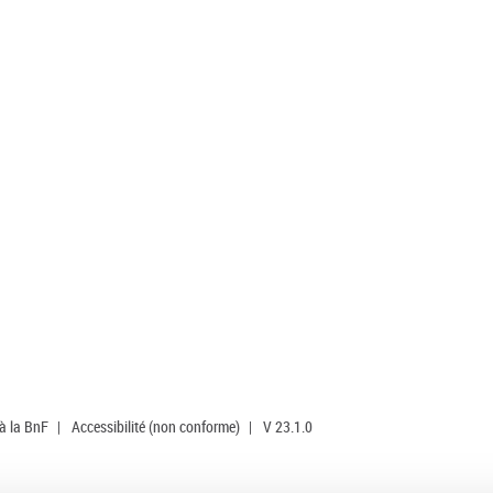
 à la BnF
|
Accessibilité (non conforme)
|
V 23.1.0