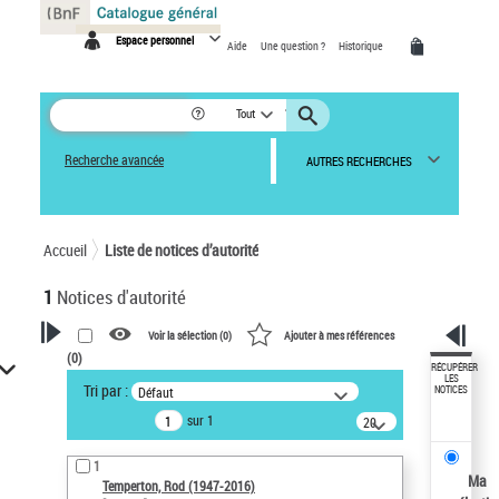
Panneau de gestion des cookies
Espace personnel
Aide
Une question ?
Historique
Tout
Recherche avancée
AUTRES RECHERCHES
Accueil
Liste de notices d’autorité
1
Notices d'autorité
Voir la sélection (
0
)
Ajouter à mes références
(
0
)
VOTRE RECHERCHE
RÉCUPÉRER
LES
Tri par :
Défaut
NOTICES
Recherche avancée dans les
sur 1
notices d’autorité
20
résultats/page
Œuvres liées à l'auteur :
1
Temperton, Rod (1947-2016)
Ma
Temperton, Rod (1947-2016)