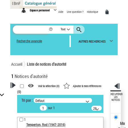
Panneau de gestion des cookies
Espace personnel
Aide
Une question ?
Historique
Tout
Recherche avancée
AUTRES RECHERCHES
Accueil
Liste de notices d’autorité
1
Notices d'autorité
Voir la sélection (
0
)
Ajouter à mes références
(
0
)
VOTRE RECHERCHE
RÉCUPÉRER
LES
Tri par :
Défaut
NOTICES
Recherche avancée dans les
sur 1
notices d’autorité
20
résultats/page
Œuvres liées à l'auteur :
1
Temperton, Rod (1947-2016)
Ma
Temperton, Rod (1947-2016)