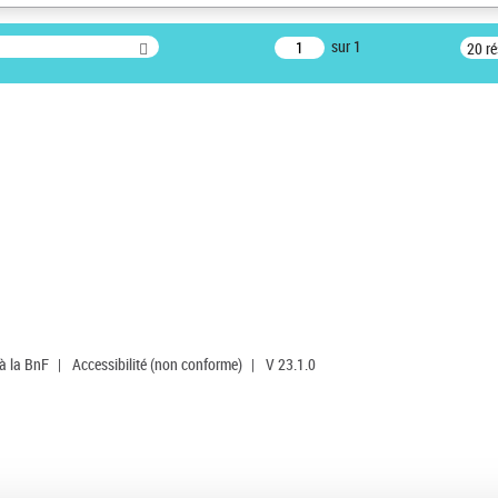
sur 1
20 r
 à la BnF
|
Accessibilité (non conforme)
|
V 23.1.0