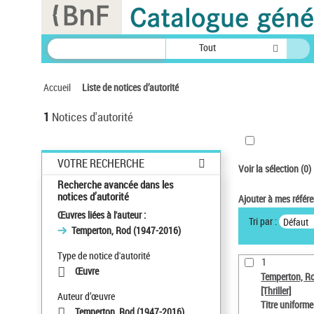
Panneau de gestion des cookies
Tout
Accueil
Liste de notices d’autorité
1
Notices d'autorité
VOTRE RECHERCHE
Voir la sélection (
0
)
Recherche avancée dans les
notices d’autorité
Ajouter à mes référ
Œuvres liées à l'auteur :
Tri par :
Défaut
Temperton, Rod (1947-2016)
Type de notice d'autorité
1
Œuvre
Temperton, R
[Thriller]
Auteur d’œuvre
Titre uniform
Temperton, Rod (1947-2016)