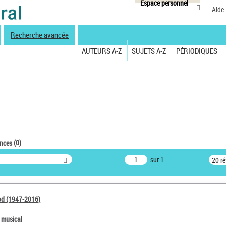
Espace personnel
Aide
Recherche avancée
AUTEURS A-Z
SUJETS A-Z
PÉRIODIQUES
(
0
)
ences
sur 1
20 r
od (1947-2016)
e musical