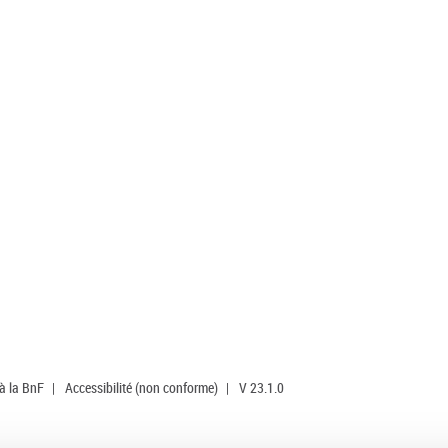
 à la BnF
|
Accessibilité (non conforme)
|
V 23.1.0