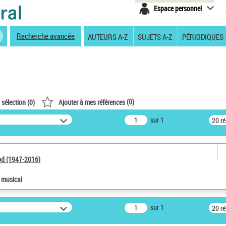
Espace personnel
Recherche avancée
AUTEURS A-Z
SUJETS A-Z
PÉRIODIQUES
(
0
)
 sélection (
0
)
Ajouter à mes références
sur 1
20 r
od (1947-2016)
e musical
sur 1
20 r