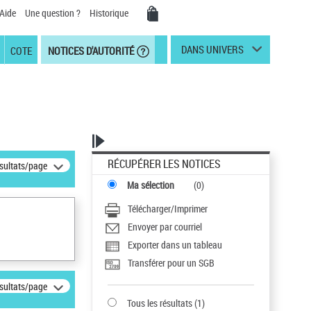
Aide
Une question ?
Historique
DANS UNIVERS
COTE
NOTICES D'AUTORITÉ
RÉCUPÉRER LES NOTICES
ésultats/page
Ma sélection
(
0
)
Télécharger/Imprimer
Envoyer par courriel
Exporter dans un tableau
Transférer pour un SGB
ésultats/page
Tous les résultats
(
1
)