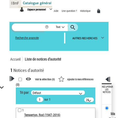
Panneau de gestion des cookies
Espace personnel
Aide
Une question ?
Historique
Tout
Recherche avancée
AUTRES RECHERCHES
Accueil
Liste de notices d’autorité
1
Notices d'autorité
Voir la sélection (
0
)
Ajouter à mes références
(
0
)
VOTRE RECHERCHE
RÉCUPÉRER
LES
Tri par :
Défaut
NOTICES
Recherche avancée dans les
sur 1
notices d’autorité
20
résultats/page
Œuvres liées à l'auteur :
1
Temperton, Rod (1947-2016)
Ma
Temperton, Rod (1947-2016)