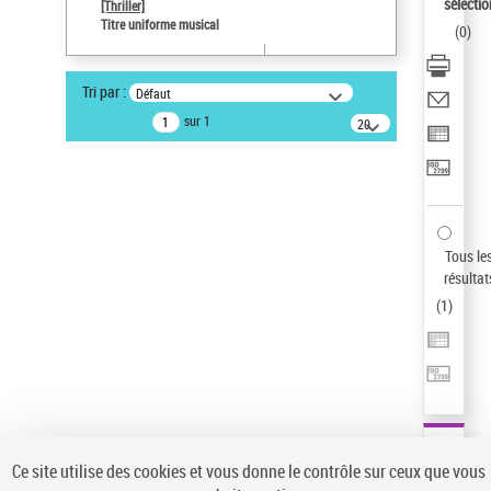
sélectio
[Thriller]
Auteur d’œuvre
Titre uniforme musical
(
0
)
Temperton, Rod (1947-2016)
Type de notice d'autorité
Tri par :
Défaut
Titre uniforme musical
sur 1
20
résultats/page
Statut de la notice d’autorité
Notice élémentaire
Sauvegarder votre recherche
AFFINER
Tous le
Type de notice d'autorité
résultat
(
1
)
Œuvre
(1)
Titre uniforme musical
(1)
Statut de la notice d’autorité
Pays
Auteur d’œuvre
Ce site utilise des cookies et vous donne le contrôle sur ceux que vous