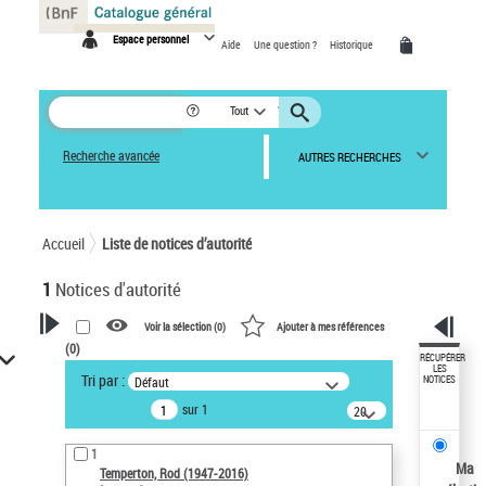
Panneau de gestion des cookies
Espace personnel
Aide
Une question ?
Historique
Tout
Recherche avancée
AUTRES RECHERCHES
Accueil
Liste de notices d’autorité
1
Notices d'autorité
Voir la sélection (
0
)
Ajouter à mes références
(
0
)
VOTRE RECHERCHE
RÉCUPÉRER
LES
Tri par :
Défaut
NOTICES
Recherche avancée dans les
sur 1
notices d’autorité
20
résultats/page
Œuvres liées à l'auteur :
1
Temperton, Rod (1947-2016)
Ma
Temperton, Rod (1947-2016)