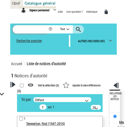
Panneau de gestion des cookies
Espace personnel
Aide
Une question ?
Historique
Tout
Recherche avancée
AUTRES RECHERCHES
Accueil
Liste de notices d’autorité
1
Notices d'autorité
Voir la sélection (
0
)
Ajouter à mes références
(
0
)
VOTRE RECHERCHE
RÉCUPÉRER
LES
Tri par :
Défaut
NOTICES
Recherche avancée dans les
sur 1
notices d’autorité
20
résultats/page
Œuvres liées à l'auteur :
1
Temperton, Rod (1947-2016)
Ma
Temperton, Rod (1947-2016)