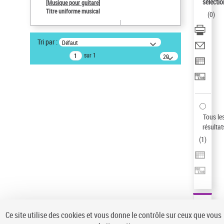
sélectio
[Musique pour guitare]
Type de notice d'autorité
Titre uniforme musical
(
0
)
Œuvre
Titre uniforme musical
Tri par :
Défaut
Pays
sur 1
20
ne s'applique pas
résultats/page
Sauvegarder votre recherche
AFFINER
Type de notice d'autorité
Tous le
Œuvre
(1)
résultat
Titre uniforme musical
(1)
(
1
)
Statut de la notice d’autorité
Pays
Auteur d’œuvre
Ce site utilise des cookies et vous donne le contrôle sur ceux que vous