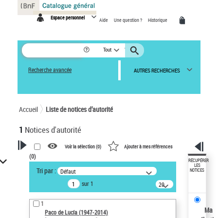
Panneau de gestion des cookies
Espace personnel
Aide
Une question ?
Historique
Tout
Recherche avancée
AUTRES RECHERCHES
Accueil
Liste de notices d’autorité
1
Notices d'autorité
Voir la sélection (
0
)
Ajouter à mes références
(
0
)
VOTRE RECHERCHE
RÉCUPÉRER
LES
Tri par :
Défaut
NOTICES
Recherche avancée dans les
sur 1
notices d’autorité
20
résultats/page
Œuvres liées à l'auteur :
1
Paco de Lucía (1947-2014)
Ma
Paco de Lucía (1947-2014)