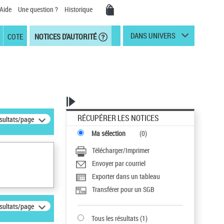
Aide
Une question ?
Historique
DANS UNIVERS
COTE
NOTICES D'AUTORITÉ
RÉCUPÉRER LES NOTICES
ésultats/page
Ma sélection
(
0
)
Télécharger/Imprimer
Envoyer par courriel
Exporter dans un tableau
Transférer pour un SGB
ésultats/page
Tous les résultats
(
1
)