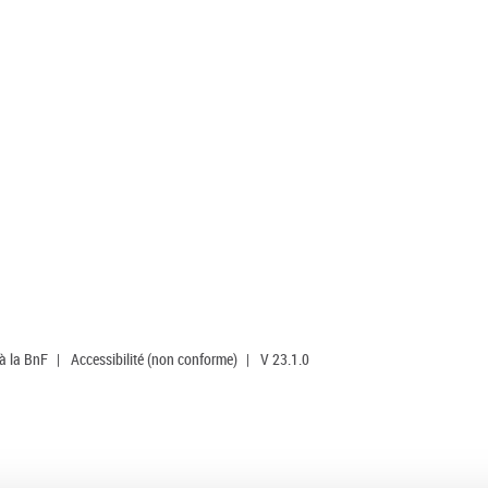
 à la BnF
|
Accessibilité (non conforme)
|
V 23.1.0