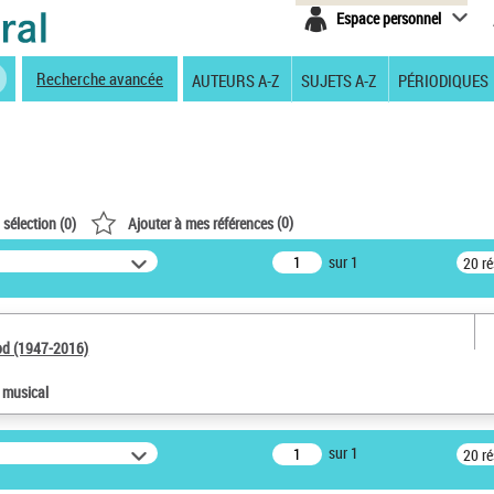
Espace personnel
Recherche avancée
AUTEURS A-Z
SUJETS A-Z
PÉRIODIQUES
(
0
)
 sélection (
0
)
Ajouter à mes références
sur 1
20 r
od (1947-2016)
e musical
sur 1
20 r