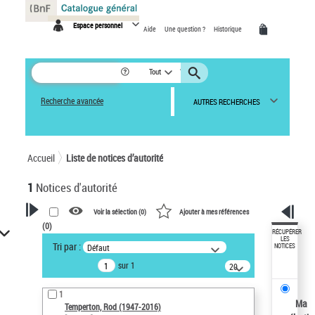
Panneau de gestion des cookies
Espace personnel
Aide
Une question ?
Historique
Tout
Recherche avancée
AUTRES RECHERCHES
Accueil
Liste de notices d’autorité
1
Notices d'autorité
Voir la sélection (
0
)
Ajouter à mes références
(
0
)
VOTRE RECHERCHE
RÉCUPÉRER
LES
Tri par :
Défaut
NOTICES
Recherche avancée dans les
sur 1
notices d’autorité
20
résultats/page
Œuvres liées à l'auteur :
1
Temperton, Rod (1947-2016)
Ma
Temperton, Rod (1947-2016)