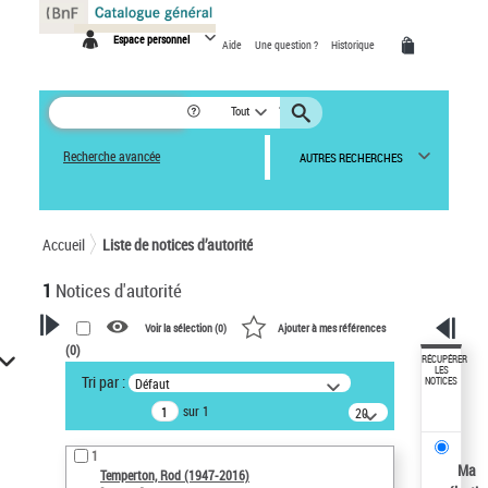
Panneau de gestion des cookies
Espace personnel
Aide
Une question ?
Historique
Tout
Recherche avancée
AUTRES RECHERCHES
Accueil
Liste de notices d’autorité
1
Notices d'autorité
Voir la sélection (
0
)
Ajouter à mes références
(
0
)
VOTRE RECHERCHE
RÉCUPÉRER
LES
Tri par :
Défaut
NOTICES
Recherche avancée dans les
sur 1
notices d’autorité
20
résultats/page
Œuvres liées à l'auteur :
1
Temperton, Rod (1947-2016)
Ma
Temperton, Rod (1947-2016)