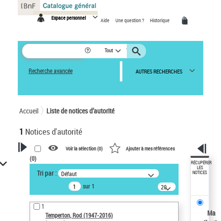
Panneau de gestion des cookies
Espace personnel
Aide
Une question ?
Historique
Tout
Recherche avancée
AUTRES RECHERCHES
Accueil
Liste de notices d’autorité
1
Notices d'autorité
Voir la sélection (
0
)
Ajouter à mes références
(
0
)
VOTRE RECHERCHE
RÉCUPÉRER
LES
Tri par :
Défaut
NOTICES
Recherche avancée dans les
sur 1
notices d’autorité
20
résultats/page
Œuvres liées à l'auteur :
1
Temperton, Rod (1947-2016)
Ma
Temperton, Rod (1947-2016)