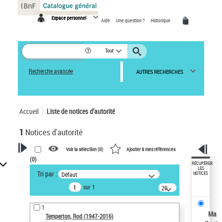
Panneau de gestion des cookies
Espace personnel
Aide
Une question ?
Historique
Tout
Recherche avancée
AUTRES RECHERCHES
Accueil
Liste de notices d’autorité
1
Notices d'autorité
Voir la sélection (
0
)
Ajouter à mes références
(
0
)
VOTRE RECHERCHE
RÉCUPÉRER
LES
Tri par :
Défaut
NOTICES
Recherche avancée dans les
sur 1
notices d’autorité
20
résultats/page
Œuvres liées à l'auteur :
1
Temperton, Rod (1947-2016)
Ma
Temperton, Rod (1947-2016)