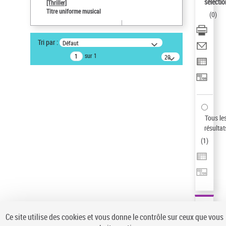
sélectio
[Thriller]
Auteur d’œuvre
Titre uniforme musical
(
0
)
Temperton, Rod (1947-2016)
Statut de la notice d’autorité
Tri par :
Défaut
Notice élémentaire
sur 1
20
résultats/page
Type de notice d'autorité
Titre uniforme musical
Œuvre
Sauvegarder votre recherche
Tous le
AFFINER
résultat
Type de notice d'autorité
(
1
)
Œuvre
(1)
Titre uniforme musical
(1)
Statut de la notice d’autorité
Pays
Auteur d’œuvre
Ce site utilise des cookies et vous donne le contrôle sur ceux que vous