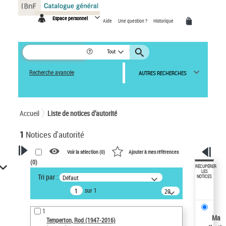
Panneau de gestion des cookies
Espace personnel
Aide
Une question ?
Historique
Tout
Recherche avancée
AUTRES RECHERCHES
Accueil
Liste de notices d’autorité
1
Notices d'autorité
Voir la sélection (
0
)
Ajouter à mes références
(
0
)
VOTRE RECHERCHE
RÉCUPÉRER
LES
Tri par :
Défaut
NOTICES
Recherche avancée dans les
sur 1
notices d’autorité
20
résultats/page
Œuvres liées à l'auteur :
1
Temperton, Rod (1947-2016)
Ma
Temperton, Rod (1947-2016)