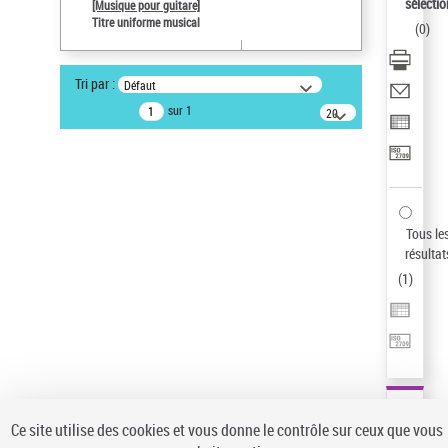
Sauvegarder votre recherche
sélectio
[Musique pour guitare]
Titre uniforme musical
(
0
)
AFFINER
Type de notice d'autorité
Tri par :
Défaut
Œuvre
(1)
sur 1
20
résultats/page
Titre uniforme musical
(1)
Statut de la notice d’autorité
Pays
Auteur d’œuvre
Tous le
résultat
(
1
)
Ce site utilise des cookies et vous donne le contrôle sur ceux que vous