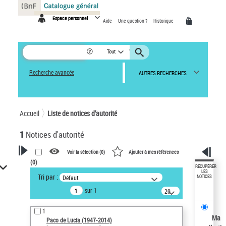
Panneau de gestion des cookies
Espace personnel
Aide
Une question ?
Historique
Tout
Recherche avancée
AUTRES RECHERCHES
Accueil
Liste de notices d’autorité
1
Notices d'autorité
Voir la sélection (
0
)
Ajouter à mes références
(
0
)
VOTRE RECHERCHE
RÉCUPÉRER
LES
Tri par :
Défaut
NOTICES
Recherche avancée dans les
sur 1
notices d’autorité
20
résultats/page
Œuvres liées à l'auteur :
1
Paco de Lucía (1947-2014)
Ma
Paco de Lucía (1947-2014)