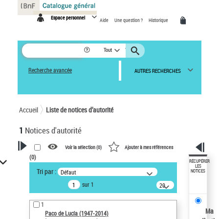
Panneau de gestion des cookies
Espace personnel
Aide
Une question ?
Historique
Tout
Recherche avancée
AUTRES RECHERCHES
Accueil
Liste de notices d’autorité
1
Notices d'autorité
Voir la sélection (
0
)
Ajouter à mes références
(
0
)
VOTRE RECHERCHE
RÉCUPÉRER
LES
Tri par :
Défaut
NOTICES
Recherche avancée dans les
sur 1
notices d’autorité
20
résultats/page
Œuvres liées à l'auteur :
1
Paco de Lucía (1947-2014)
Ma
Paco de Lucía (1947-2014)