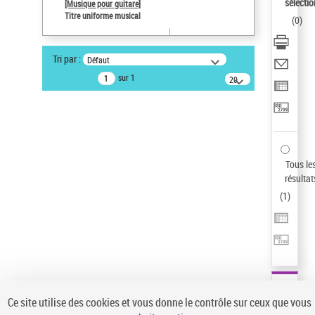
sélectio
[Musique pour guitare]
Pays
Titre uniforme musical
(
0
)
ne s'applique pas
Type de notice d'autorité
Tri par :
Défaut
Titre uniforme musical
sur 1
20
Sauvegarder votre recherche
résultats/page
AFFINER
Type de notice d'autorité
Œuvre
(1)
Tous le
Titre uniforme musical
(1)
résultat
(
1
)
Statut de la notice d’autorité
Pays
Auteur d’œuvre
Ce site utilise des cookies et vous donne le contrôle sur ceux que vous