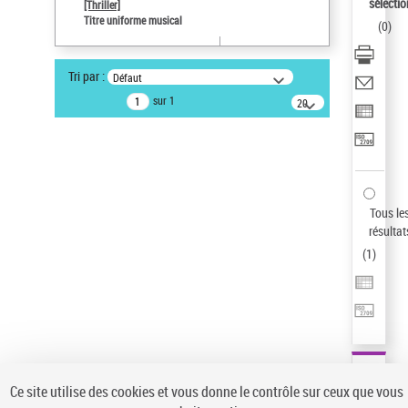
sélectio
[Thriller]
Statut de la notice d’autorité
Titre uniforme musical
(
0
)
Notice élémentaire
Pays
Tri par :
Défaut
ne s'applique pas
sur 1
20
Sauvegarder votre recherche
résultats/page
AFFINER
Type de notice d'autorité
Œuvre
(1)
Tous le
Titre uniforme musical
(1)
résultat
(
1
)
Statut de la notice d’autorité
Pays
Auteur d’œuvre
Ce site utilise des cookies et vous donne le contrôle sur ceux que vous