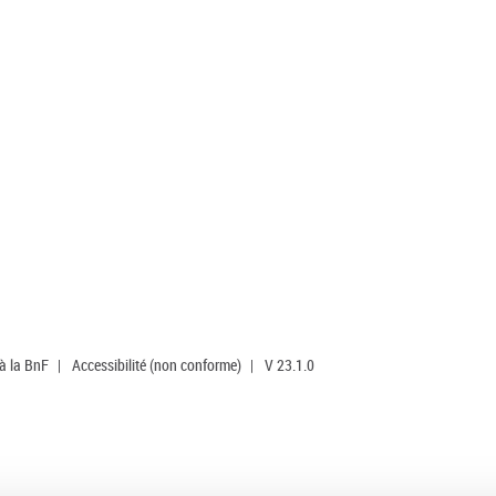
 à la BnF
|
Accessibilité (non conforme)
|
V 23.1.0