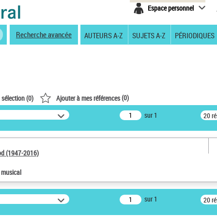
Espace personnel
Recherche avancée
AUTEURS A-Z
SUJETS A-Z
PÉRIODIQUES
(
0
)
 sélection (
0
)
Ajouter à mes références
sur 1
20 r
od (1947-2016)
e musical
sur 1
20 r