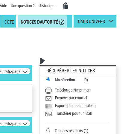
Aide
Une question ?
Historique
DANS UNIVERS
COTE
NOTICES D'AUTORITÉ
RÉCUPÉRER LES NOTICES
ésultats/page
Ma sélection
(
0
)
Télécharger/Imprimer
Envoyer par courriel
Exporter dans un tableau
Transférer pour un SGB
ésultats/page
Tous les résultats
(
1
)