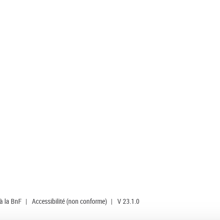
 à la BnF
|
Accessibilité (non conforme)
|
V 23.1.0