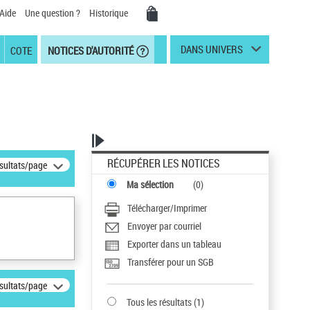
Aide
Une question ?
Historique
DANS UNIVERS
COTE
NOTICES D'AUTORITÉ
RÉCUPÉRER LES NOTICES
ésultats/page
Ma sélection
(
0
)
Télécharger/Imprimer
Envoyer par courriel
Exporter dans un tableau
Transférer pour un SGB
ésultats/page
Tous les résultats
(
1
)