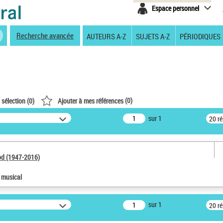
Espace personnel
Recherche avancée
AUTEURS A-Z
SUJETS A-Z
PÉRIODIQUES
(
0
)
 sélection (
0
)
Ajouter à mes références
sur 1
20 r
od (1947-2016)
e musical
sur 1
20 r