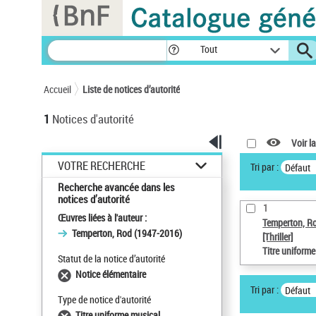
Panneau de gestion des cookies
Tout
Accueil
Liste de notices d’autorité
1
Notices d'autorité
Voir la
VOTRE RECHERCHE
Tri par :
Défaut
Recherche avancée dans les
notices d’autorité
1
Œuvres liées à l'auteur :
Temperton, R
Temperton, Rod (1947-2016)
[Thriller]
Titre uniform
Statut de la notice d’autorité
Notice élémentaire
Tri par :
Défaut
Type de notice d'autorité
Titre uniforme musical