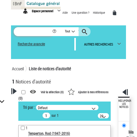
Panneau de gestion des cookies
Espace personnel
Aide
Une question ?
Historique
Tout
Recherche avancée
AUTRES RECHERCHES
Accueil
Liste de notices d’autorité
1
Notices d'autorité
Voir la sélection (
0
)
Ajouter à mes références
(
0
)
VOTRE RECHERCHE
RÉCUPÉRER
LES
Tri par :
Défaut
NOTICES
Recherche avancée dans les
sur 1
notices d’autorité
20
résultats/page
Œuvres liées à l'auteur :
1
Temperton, Rod (1947-2016)
Ma
Temperton, Rod (1947-2016)