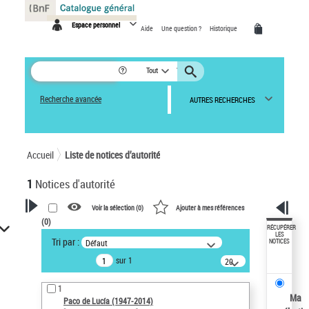
Panneau de gestion des cookies
Espace personnel
Aide
Une question ?
Historique
Tout
Recherche avancée
AUTRES RECHERCHES
Accueil
Liste de notices d’autorité
1
Notices d'autorité
Voir la sélection (
0
)
Ajouter à mes références
(
0
)
VOTRE RECHERCHE
RÉCUPÉRER
LES
Tri par :
Défaut
NOTICES
Recherche avancée dans les
sur 1
notices d’autorité
20
résultats/page
Œuvres liées à l'auteur :
1
Paco de Lucía (1947-2014)
Ma
Paco de Lucía (1947-2014)