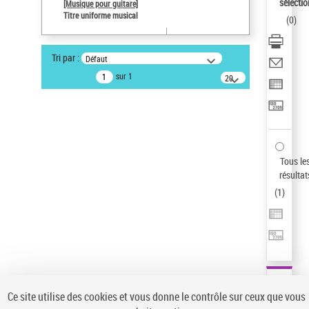
sélectio
[Musique pour guitare]
Pays
Titre uniforme musical
(
0
)
ne s'applique pas
Sauvegarder votre recherche
Tri par :
Défaut
AFFINER
sur 1
20
résultats/page
Type de notice d'autorité
Œuvre
(1)
Titre uniforme musical
(1)
Statut de la notice d’autorité
Tous le
résultat
Pays
(
1
)
Auteur d’œuvre
Ce site utilise des cookies et vous donne le contrôle sur ceux que vous