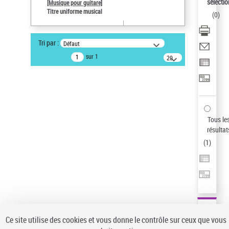
Sauvegarder votre recherche
sélectio
[Musique pour guitare]
Titre uniforme musical
(
0
)
AFFINER
Type de notice d'autorité
Tri par :
Défaut
Œuvre
(1)
sur 1
20
résultats/page
Titre uniforme musical
(1)
Statut de la notice d’autorité
Pays
Auteur d’œuvre
Tous le
résultat
(
1
)
Ce site utilise des cookies et vous donne le contrôle sur ceux que vous