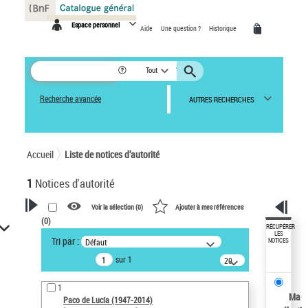
Panneau de gestion des cookies
Espace personnel
Aide
Une question ?
Historique
Tout
Recherche avancée
AUTRES RECHERCHES
Accueil
Liste de notices d’autorité
1
Notices d'autorité
Voir la sélection (
0
)
Ajouter à mes références
(
0
)
VOTRE RECHERCHE
RÉCUPÉRER
LES
Tri par :
Défaut
NOTICES
Recherche avancée dans les
sur 1
notices d’autorité
20
résultats/page
Œuvres liées à l'auteur :
1
Paco de Lucía (1947-2014)
Ma
Paco de Lucía (1947-2014)