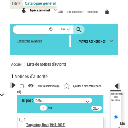
Panneau de gestion des cookies
Espace personnel
Aide
Une question ?
Historique
Tout
Recherche avancée
AUTRES RECHERCHES
Accueil
Liste de notices d’autorité
1
Notices d'autorité
Voir la sélection (
0
)
Ajouter à mes références
(
0
)
VOTRE RECHERCHE
RÉCUPÉRER
LES
Tri par :
Défaut
NOTICES
Recherche avancée dans les
sur 1
notices d’autorité
20
résultats/page
Œuvres liées à l'auteur :
1
Temperton, Rod (1947-2016)
Ma
Temperton, Rod (1947-2016)