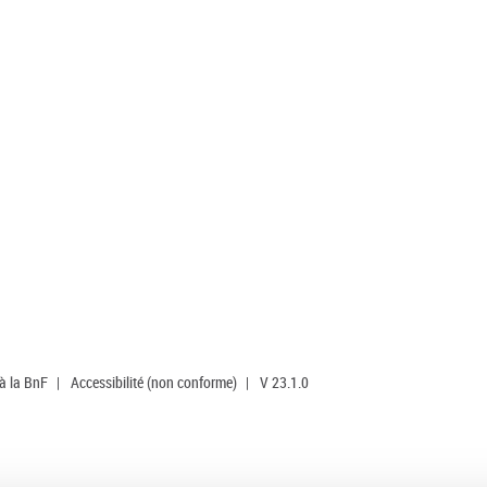
 à la BnF
|
Accessibilité (non conforme)
|
V 23.1.0