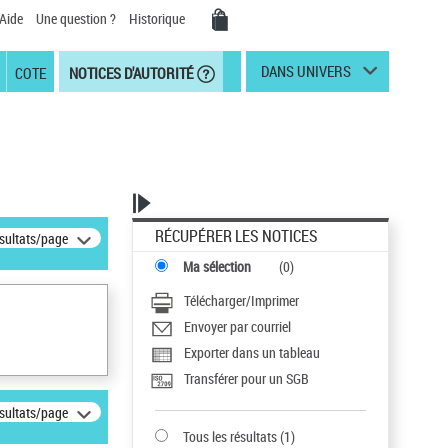
Aide
Une question ?
Historique
DANS UNIVERS
COTE
NOTICES D'AUTORITÉ
RÉCUPÉRER LES NOTICES
ésultats/page
Ma sélection
(
0
)
Télécharger/Imprimer
Envoyer par courriel
Exporter dans un tableau
Transférer pour un SGB
ésultats/page
Tous les résultats
(
1
)