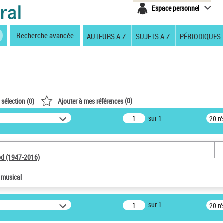
Espace personnel
Recherche avancée
AUTEURS A-Z
SUJETS A-Z
PÉRIODIQUES
(
0
)
 sélection (
0
)
Ajouter à mes références
sur 1
20 r
od (1947-2016)
e musical
sur 1
20 r