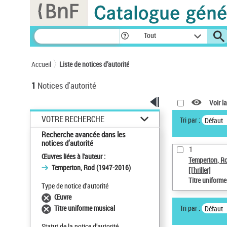
Panneau de gestion des cookies
Tout
Accueil
Liste de notices d’autorité
1
Notices d'autorité
Voir la
VOTRE RECHERCHE
Tri par :
Défaut
Recherche avancée dans les
notices d’autorité
1
Œuvres liées à l'auteur :
Temperton, R
Temperton, Rod (1947-2016)
[Thriller]
Titre uniform
Type de notice d'autorité
Œuvre
Tri par :
Titre uniforme musical
Défaut
Statut de la notice d’autorité