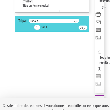
sélectio
[Thriller]
Auteur d’œuvre
Titre uniforme musical
(
0
)
Temperton, Rod (1947-2016)
Type de notice d'autorité
Tri par :
Défaut
Œuvre
sur 1
20
résultats/page
Pays
ne s'applique pas
Sauvegarder votre recherche
AFFINER
Tous le
Type de notice d'autorité
résultat
(
1
)
Œuvre
(1)
Titre uniforme musical
(1)
Statut de la notice d’autorité
Pays
Auteur d’œuvre
Ce site utilise des cookies et vous donne le contrôle sur ceux que vous