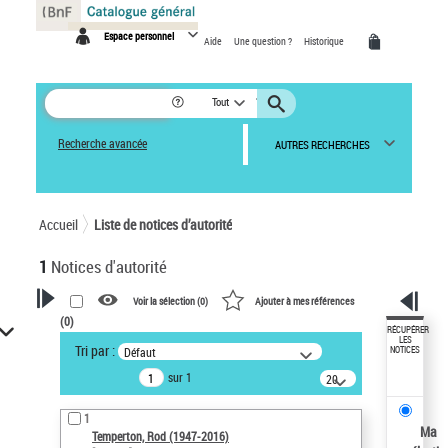
Panneau de gestion des cookies
Espace personnel
Aide
Une question ?
Historique
Tout
Recherche avancée
AUTRES RECHERCHES
Accueil
Liste de notices d’autorité
1
Notices d'autorité
Voir la sélection (
0
)
Ajouter à mes références
(
0
)
VOTRE RECHERCHE
RÉCUPÉRER
LES
Tri par :
Défaut
NOTICES
Recherche avancée dans les
sur 1
notices d’autorité
20
résultats/page
Œuvres liées à l'auteur :
1
Temperton, Rod (1947-2016)
Ma
Temperton, Rod (1947-2016)