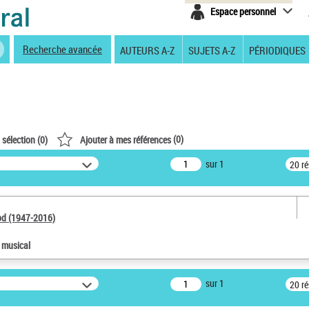
Espace personnel
Recherche avancée
AUTEURS A-Z
SUJETS A-Z
PÉRIODIQUES
(
0
)
 sélection (
0
)
Ajouter à mes références
sur 1
20 r
od (1947-2016)
e musical
sur 1
20 r