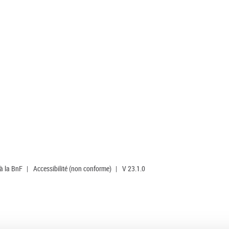
 à la BnF
|
Accessibilité (non conforme)
|
V 23.1.0