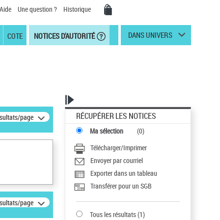
Aide
Une question ?
Historique
DANS UNIVERS
COTE
NOTICES D'AUTORITÉ
RÉCUPÉRER LES NOTICES
ésultats/page
Ma sélection
(
0
)
Télécharger/Imprimer
Envoyer par courriel
Exporter dans un tableau
Transférer pour un SGB
ésultats/page
Tous les résultats
(
1
)