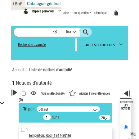
Panneau de gestion des cookies
Espace personnel
Aide
Une question ?
Historique
Tout
Recherche avancée
AUTRES RECHERCHES
Accueil
Liste de notices d’autorité
1
Notices d'autorité
Voir la sélection (
0
)
Ajouter à mes références
(
0
)
VOTRE RECHERCHE
RÉCUPÉRER
LES
Tri par :
Défaut
NOTICES
Recherche avancée dans les
sur 1
notices d’autorité
20
résultats/page
Œuvres liées à l'auteur :
1
Temperton, Rod (1947-2016)
Ma
Temperton, Rod (1947-2016)