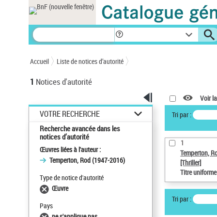
Panneau de gestion des cookies
Accueil
Liste de notices d’autorité
1
Notices d'autorité
Voir la
VOTRE RECHERCHE
Tri par :
Recherche avancée dans les
notices d’autorité
1
Œuvres liées à l'auteur :
Temperton, R
Temperton, Rod (1947-2016)
[Thriller]
Titre uniform
Type de notice d'autorité
Œuvre
Tri par :
Pays
ne s'applique pas