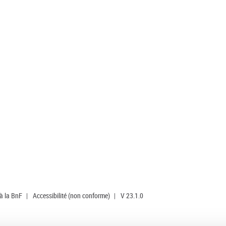
 à la BnF
|
Accessibilité (non conforme)
|
V 23.1.0