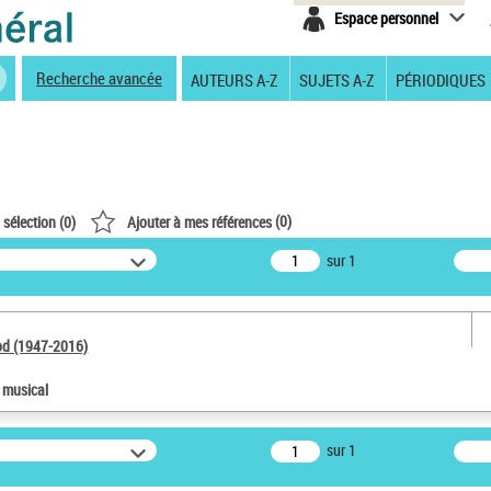
Espace personnel
Recherche avancée
AUTEURS A-Z
SUJETS A-Z
PÉRIODIQUES
(
0
)
 sélection (
0
)
Ajouter à mes références
sur 1
od (1947-2016)
e musical
sur 1