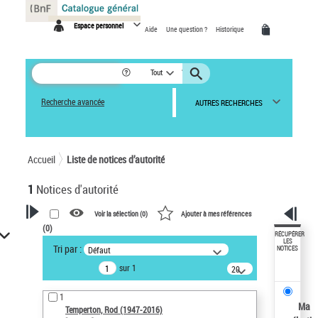
Panneau de gestion des cookies
Espace personnel
Aide
Une question ?
Historique
Tout
Recherche avancée
AUTRES RECHERCHES
Accueil
Liste de notices d’autorité
1
Notices d'autorité
Voir la sélection (
0
)
Ajouter à mes références
(
0
)
VOTRE RECHERCHE
RÉCUPÉRER
LES
Tri par :
Défaut
NOTICES
Recherche avancée dans les
sur 1
notices d’autorité
20
résultats/page
Œuvres liées à l'auteur :
1
Temperton, Rod (1947-2016)
Ma
Temperton, Rod (1947-2016)