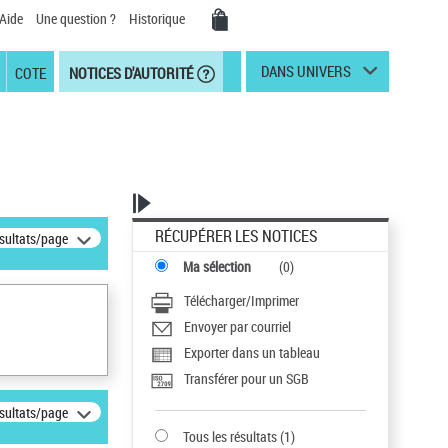
Aide
Une question ?
Historique
DANS UNIVERS
COTE
NOTICES D'AUTORITÉ
RÉCUPÉRER LES NOTICES
ésultats/page
Ma sélection
(
0
)
Télécharger/Imprimer
Envoyer par courriel
Exporter dans un tableau
Transférer pour un SGB
ésultats/page
Tous les résultats
(
1
)