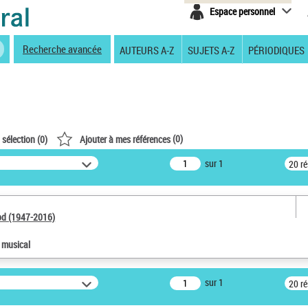
Espace personnel
Recherche avancée
AUTEURS A-Z
SUJETS A-Z
PÉRIODIQUES
(
0
)
 sélection (
0
)
Ajouter à mes références
sur 1
20 r
od (1947-2016)
e musical
sur 1
20 r