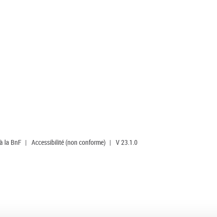
 à la BnF
|
Accessibilité (non conforme)
|
V 23.1.0