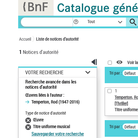
Panneau de gestion des cookies
Tout
Accueil
Liste de notices d’autorité
1
Notices d'autorité
Voir la
VOTRE RECHERCHE
Tri par :
Défaut
Recherche avancée dans les
notices d’autorité
1
Œuvres liées à l'auteur :
Temperton, R
Temperton, Rod (1947-2016)
[Thriller]
Titre uniform
Type de notice d'autorité
Œuvre
Tri par :
Titre uniforme musical
Défaut
Sauvegarder votre recherche