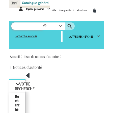
Panneau de gestion des cookies
Espace personnel
Aide
Une question ?
Historique
Recherche avancée
AUTRES RECHERCHES
Accueil
Liste de notices d’autorité
1
Notices d'autorité
VOTRE
RECHERCHE
Re
ch
erc
he