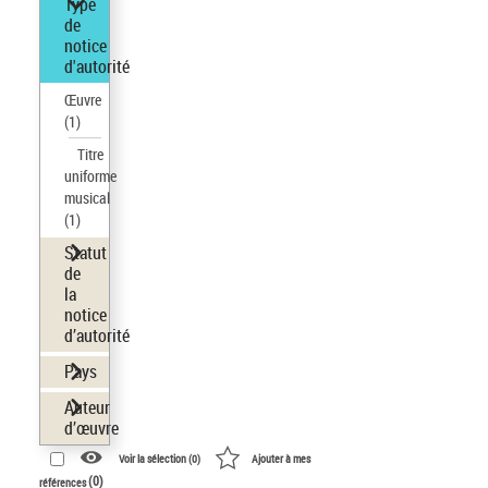
Type
de
notice
d'autorité
Œuvre
(1)
Titre
uniforme
musical
(1)
Statut
de
la
notice
d’autorité
Pays
Auteur
d’œuvre
Voir la sélection (
0
)
Ajouter à mes
(
0
)
références