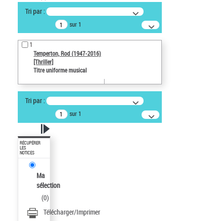
Tri par :
sur 1
1
Temperton, Rod (1947-2016)
[Thriller]
Titre uniforme musical
Tri par :
sur 1
RÉCUPÉRER
LES
NOTICES
Ma
sélection
(
0
)
Télécharger/Imprimer