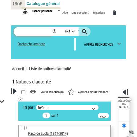
Panneau de gestion des cookies
Espace personnel
Aide
Une question ?
Historique
Tout
Recherche avancée
AUTRES RECHERCHES
Accueil
Liste de notices d’autorité
1
Notices d'autorité
Voir la sélection (
0
)
Ajouter à mes références
(
0
)
VOTRE RECHERCHE
RÉCUPÉRER
LES
Tri par :
Défaut
NOTICES
Recherche avancée dans les
sur 1
notices d’autorité
20
résultats/page
Œuvres liées à l'auteur :
1
Paco de Lucía (1947-2014)
Ma
Paco de Lucía (1947-2014)