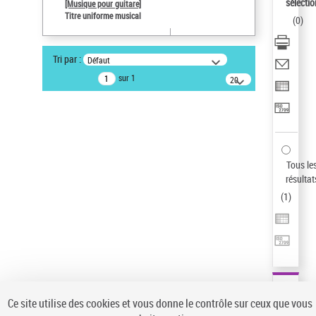
sélectio
[Musique pour guitare]
Pays
Titre uniforme musical
(
0
)
ne s'applique pas
Sauvegarder votre recherche
Tri par :
Défaut
AFFINER
sur 1
20
résultats/page
Type de notice d'autorité
Œuvre
(1)
Titre uniforme musical
(1)
Statut de la notice d’autorité
Tous le
résultat
Pays
(
1
)
Auteur d’œuvre
Ce site utilise des cookies et vous donne le contrôle sur ceux que vous