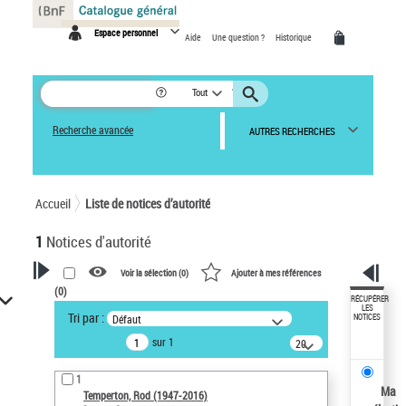
Panneau de gestion des cookies
Espace personnel
Aide
Une question ?
Historique
Tout
Recherche avancée
AUTRES RECHERCHES
Accueil
Liste de notices d’autorité
1
Notices d'autorité
Voir la sélection (
0
)
Ajouter à mes références
(
0
)
VOTRE RECHERCHE
RÉCUPÉRER
LES
Tri par :
Défaut
NOTICES
Recherche avancée dans les
sur 1
notices d’autorité
20
résultats/page
Œuvres liées à l'auteur :
1
Temperton, Rod (1947-2016)
Ma
Temperton, Rod (1947-2016)