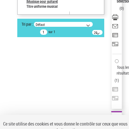
sélectio
[Musique pour guitare]
Pays
Titre uniforme musical
(
0
)
ne s'applique pas
Sauvegarder votre recherche
Tri par :
Défaut
AFFINER
sur 1
20
résultats/page
Type de notice d'autorité
Œuvre
(1)
Titre uniforme musical
(1)
Statut de la notice d’autorité
Tous le
résultat
Pays
(
1
)
Auteur d’œuvre
Ce site utilise des cookies et vous donne le contrôle sur ceux que vous