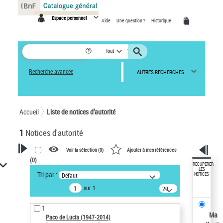
Panneau de gestion des cookies
Espace personnel
Aide
Une question ?
Historique
Tout
Recherche avancée
AUTRES RECHERCHES
Accueil
Liste de notices d’autorité
1
Notices d'autorité
Voir la sélection (
0
)
Ajouter à mes références
(
0
)
VOTRE RECHERCHE
RÉCUPÉRER
LES
Tri par :
Défaut
NOTICES
Recherche avancée dans les
sur 1
notices d’autorité
20
résultats/page
Œuvres liées à l'auteur :
1
Paco de Lucía (1947-2014)
Ma
Paco de Lucía (1947-2014)