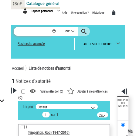
Panneau de gestion des cookies
Espace personnel
Aide
Une question ?
Historique
Tout
Recherche avancée
AUTRES RECHERCHES
Accueil
Liste de notices d’autorité
1
Notices d'autorité
Voir la sélection (
0
)
Ajouter à mes références
(
0
)
VOTRE RECHERCHE
RÉCUPÉRER
LES
Tri par :
Défaut
NOTICES
Recherche avancée dans les
sur 1
notices d’autorité
20
résultats/page
Œuvres liées à l'auteur :
1
Temperton, Rod (1947-2016)
Ma
Temperton, Rod (1947-2016)