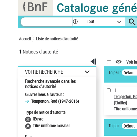
Panneau de gestion des cookies
Tout
Accueil
Liste de notices d’autorité
1
Notices d'autorité
Voir la
VOTRE RECHERCHE
Tri par :
Défaut
Recherche avancée dans les
notices d’autorité
1
Œuvres liées à l'auteur :
Temperton, R
Temperton, Rod (1947-2016)
[Thriller]
Titre uniform
Type de notice d'autorité
Œuvre
Tri par :
Titre uniforme musical
Défaut
Pays