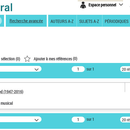
Espace personnel
Recherche avancée
AUTEURS A-Z
SUJETS A-Z
PÉRIODIQUES
(
0
)
 sélection (
0
)
Ajouter à mes références
sur 1
20 r
od (1947-2016)
e musical
sur 1
20 r