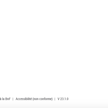
 à la BnF
|
Accessibilité (non conforme)
|
V 23.1.0