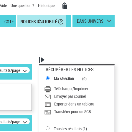
Aide
Une question ?
Historique
DANS UNIVERS
COTE
NOTICES D'AUTORITÉ
RÉCUPÉRER LES NOTICES
ésultats/page
Ma sélection
(
0
)
Télécharger/Imprimer
Envoyer par courriel
Exporter dans un tableau
Transférer pour un SGB
ésultats/page
Tous les résultats
(
1
)