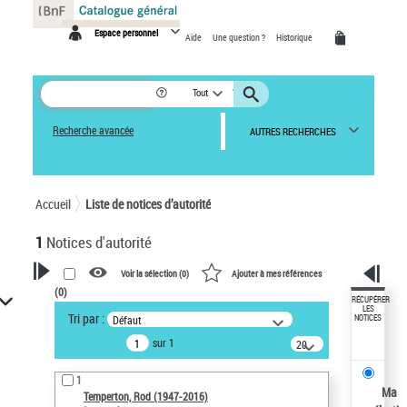
Panneau de gestion des cookies
Espace personnel
Aide
Une question ?
Historique
Tout
Recherche avancée
AUTRES RECHERCHES
Accueil
Liste de notices d’autorité
1
Notices d'autorité
Voir la sélection (
0
)
Ajouter à mes références
(
0
)
VOTRE RECHERCHE
RÉCUPÉRER
LES
Tri par :
Défaut
NOTICES
Recherche avancée dans les
sur 1
notices d’autorité
20
résultats/page
Œuvres liées à l'auteur :
1
Temperton, Rod (1947-2016)
Ma
Temperton, Rod (1947-2016)