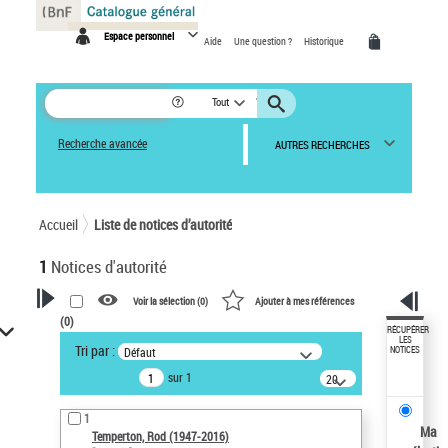
Panneau de gestion des cookies
Espace personnel
Aide
Une question ?
Historique
Tout
Recherche avancée
AUTRES RECHERCHES
Accueil
Liste de notices d’autorité
1
Notices d'autorité
Voir la sélection (
0
)
Ajouter à mes références
(
0
)
VOTRE RECHERCHE
RÉCUPÉRER
LES
Tri par :
Défaut
NOTICES
Recherche avancée dans les
sur 1
notices d’autorité
20
résultats/page
Œuvres liées à l'auteur :
1
Temperton, Rod (1947-2016)
Ma
Temperton, Rod (1947-2016)