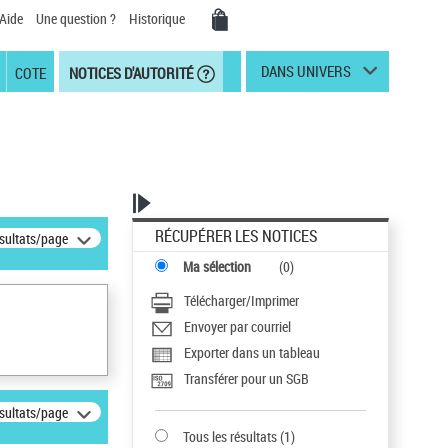
Aide
Une question ?
Historique
DANS UNIVERS
COTE
NOTICES D'AUTORITÉ
RÉCUPÉRER LES NOTICES
ésultats/page
Ma sélection
(
0
)
Télécharger/Imprimer
Envoyer par courriel
Exporter dans un tableau
Transférer pour un SGB
ésultats/page
Tous les résultats
(
1
)