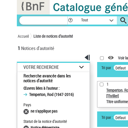
Panneau de gestion des cookies
Tout
Accueil
Liste de notices d’autorité
1
Notices d'autorité
Voir la
VOTRE RECHERCHE
Tri par :
Défaut
Recherche avancée dans les
notices d’autorité
1
Œuvres liées à l'auteur :
Temperton, R
Temperton, Rod (1947-2016)
[Thriller]
Titre uniform
Pays
ne s'applique pas
Tri par :
Défaut
Statut de la notice d’autorité
Notice élémentaire