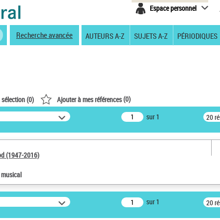
Espace personnel
Recherche avancée
AUTEURS A-Z
SUJETS A-Z
PÉRIODIQUES
(
0
)
 sélection (
0
)
Ajouter à mes références
sur 1
20 r
od (1947-2016)
e musical
sur 1
20 r