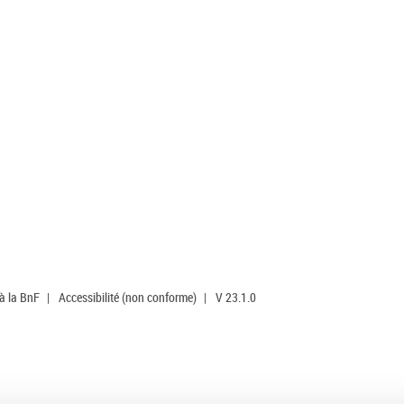
 à la BnF
|
Accessibilité (non conforme)
|
V 23.1.0