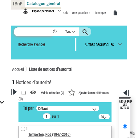
Panneau de gestion des cookies
Espace personnel
Aide
Une question ?
Historique
Tout
Recherche avancée
AUTRES RECHERCHES
Accueil
Liste de notices d’autorité
1
Notices d'autorité
Voir la sélection (
0
)
Ajouter à mes références
(
0
)
VOTRE RECHERCHE
RÉCUPÉRER
LES
Tri par :
Défaut
NOTICES
Recherche avancée dans les
sur 1
notices d’autorité
20
résultats/page
Œuvres liées à l'auteur :
1
Temperton, Rod (1947-2016)
Ma
Temperton, Rod (1947-2016)