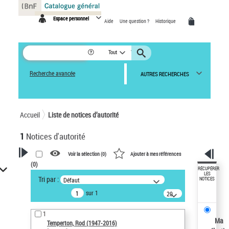
Panneau de gestion des cookies
Espace personnel
Aide
Une question ?
Historique
Tout
Recherche avancée
AUTRES RECHERCHES
Accueil
Liste de notices d’autorité
1
Notices d'autorité
Voir la sélection (
0
)
Ajouter à mes références
(
0
)
VOTRE RECHERCHE
RÉCUPÉRER
LES
Tri par :
Défaut
NOTICES
Recherche avancée dans les
sur 1
notices d’autorité
20
résultats/page
Œuvres liées à l'auteur :
1
Temperton, Rod (1947-2016)
Ma
Temperton, Rod (1947-2016)