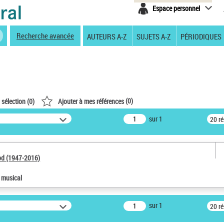
Espace personnel
Recherche avancée
AUTEURS A-Z
SUJETS A-Z
PÉRIODIQUES
(
0
)
 sélection (
0
)
Ajouter à mes références
sur 1
20 r
od (1947-2016)
e musical
sur 1
20 r