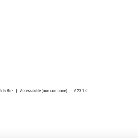
 à la BnF
|
Accessibilité (non conforme)
|
V 23.1.0