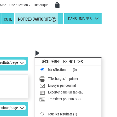
Aide
Une question ?
Historique
DANS UNIVERS
COTE
NOTICES D'AUTORITÉ
RÉCUPÉRER LES NOTICES
ésultats/page
Ma sélection
(
0
)
Télécharger/Imprimer
Envoyer par courriel
Exporter dans un tableau
Transférer pour un SGB
ésultats/page
Tous les résultats
(
1
)