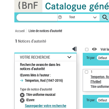
Panneau de gestion des cookies
Tout
Accueil
Liste de notices d’autorité
1
Notices d'autorité
Voir la
VOTRE RECHERCHE
Tri par :
Défaut
Recherche avancée dans les
notices d’autorité
1
Œuvres liées à l'auteur :
Temperton, R
Temperton, Rod (1947-2016)
[Thriller]
Titre uniform
Type de notice d'autorité
Titre uniforme musical
Tri par :
Œuvre
Défaut
Sauvegarder votre recherche